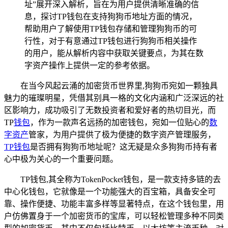
址”展开深入解析，旨在为用户提供清晰准确的信
息，探讨TP钱包在支持狗狗币地址方面的情况，
帮助用户了解使用TP钱包存储和管理狗狗币的可
行性，对于有意通过TP钱包进行狗狗币相关操作
的用户，能从解析内容中获取关键要点，为其在数
字资产操作上提供一定的参考依据。
在当今风起云涌的加密货币世界里,狗狗币宛如一颗独具
魅力的璀璨明星，凭借其别具一格的文化内涵和广泛深远的社
区影响力，成功吸引了无数投资者和爱好者的热切目光，而
TP
钱包
，作为一款声名远扬的加密钱包，宛如一位贴心的
数
字资产
管家，为用户提供了极为便捷的数字资产管理服务，
TP钱包
是否拥有狗狗币地址呢？这无疑是众多狗狗币持有者
心中极为关心的一个重要问题。
TP钱包,其全称为TokenPocket钱包，是一款支持多链的去
中心化钱包，它就像是一个功能强大的百宝箱，具备安全可
靠、操作便捷、功能丰富多样等显著特点，在这个钱包里，用
户仿佛置身于一个加密货币的宝库，可以轻松管理多种不同类