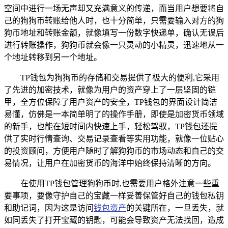
空间中进行一场无声却又充满意义的传递，而当用户想要将自
己的狗狗币转账给他人时，也十分简单，只需要输入对方的狗
狗币地址和转账金额，就像填写一份数字快递单，确认无误后
进行转账操作，狗狗币就会像一只灵动的小精灵，迅速地从一
个地址转移到另一个地址。
TP钱包为狗狗币的存储和交易提供了极大的便利,它采用
了先进的加密技术，就像为用户的资产穿上了一层坚固的铠
甲，全方位保障了用户资产的安全，TP钱包的界面设计简洁
易懂，仿佛是一本简单明了的操作手册，即使是加密货币领域
的新手，也能在短时间内快速上手，轻松驾驭，TP钱包还提
供了实时行情查询、交易记录查看等实用功能，就像一位贴心
的投资顾问，方便用户随时了解狗狗币的市场动态和自己的交
易情况，让用户在加密货币的海洋中始终保持清晰的方向。
在使用TP钱包管理狗狗币时,也需要用户格外注意一些重
要事项，要像守护自己的宝藏一样妥善保管好自己的钱包私钥
和助记词，因为这是访问
钱包资产
的关键所在，一旦丢失，就
如同丢失了打开宝藏的钥匙，可能会导致资产无法找回，造成