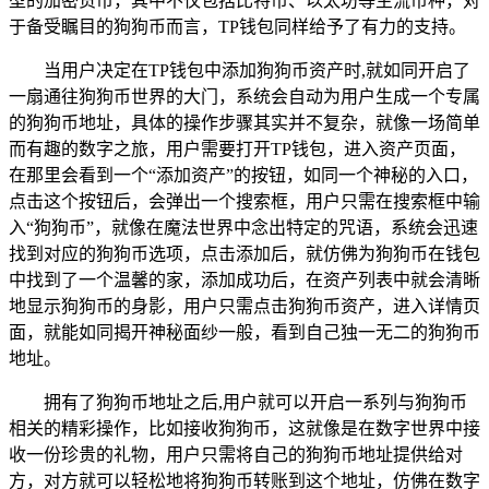
型的加密货币，其中不仅包括比特币、以太坊等主流币种，对
于备受瞩目的狗狗币而言，TP钱包同样给予了有力的支持。
当用户决定在TP钱包中添加狗狗币资产时,就如同开启了
一扇通往狗狗币世界的大门，系统会自动为用户生成一个专属
的狗狗币地址，具体的操作步骤其实并不复杂，就像一场简单
而有趣的数字之旅，用户需要打开TP钱包，进入资产页面，
在那里会看到一个“添加资产”的按钮，如同一个神秘的入口，
点击这个按钮后，会弹出一个搜索框，用户只需在搜索框中输
入“狗狗币”，就像在魔法世界中念出特定的咒语，系统会迅速
找到对应的狗狗币选项，点击添加后，就仿佛为狗狗币在钱包
中找到了一个温馨的家，添加成功后，在资产列表中就会清晰
地显示狗狗币的身影，用户只需点击狗狗币资产，进入详情页
面，就能如同揭开神秘面纱一般，看到自己独一无二的狗狗币
地址。
拥有了狗狗币地址之后,用户就可以开启一系列与狗狗币
相关的精彩操作，比如接收狗狗币，这就像是在数字世界中接
收一份珍贵的礼物，用户只需将自己的狗狗币地址提供给对
方，对方就可以轻松地将狗狗币转账到这个地址，仿佛在数字