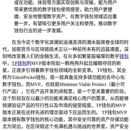
或在功能、体验等方面实现创新与突破，能为用户
带来更优质的数字钱包使用感受，助力用户更便
捷、安全地管理数字资产，在数字钱包领域迈出重
要一步，有望吸引更多用户关注和使用，推动数字
钱包行业的进一步发展。
在当今这个数字化浪潮如汹涌澎湃的潮水般席卷全球的时
代，加密货币与区块链技术正以一种前所未有的迅猛速度，深
刻地改变着人们的金融生活，在众多如繁星般璀璨的数字
钱包
中，
TP钱包
的MVP版本宛如一颗冉冉升起且耀眼夺目的新
星，正逐步引领着数字钱包领域的全新变革。 TP钱包，其全
称为TokenPocket钱包，是一款具备支持多链功能的去中心化
数字钱包，而MVP，也就是Minimum Viable Product（最小可
行产品），它在产品开发的进程里，是一个至关重要的阶段，
这个阶段旨在以最少的功能来满足核心用户的需求，从而能够
快速验证产品的可行性以及市场的接受程度，TP钱包的MVP
版本正是在这样先进的理念驱动下应运而生的。 TP钱包MVP
版本拥有数字钱包的核心功能，其中安全可靠的资产存储功能
尤为突出，在区块链这个充满机遇与挑战的世界里，资产安全